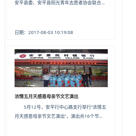
安平县委、安平县阳光青年志愿者协会联合举
办的“粽情端午 与爱同行”慰问演出活动，还为
他们送去了米、面等慰问品，以实际行动增强
老人的获得感和幸福感。
日期：2017-08-03 10:19:08
浓情五月天感恩母亲节文艺演出
5月12号，安平行中心路支行举行“浓情五
月天感恩母亲节文艺演出”，演出共16个节
目，歌曲舞蹈戏曲并向观众派发礼品20余份，
极大的丰富了当地百姓的文化生活，得到了观