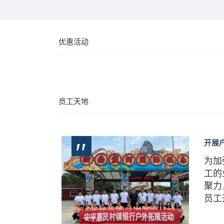
优惠活动
员工天地
开展户
生活，
安平
为加
间
组织
全体
工的
聚力
员工