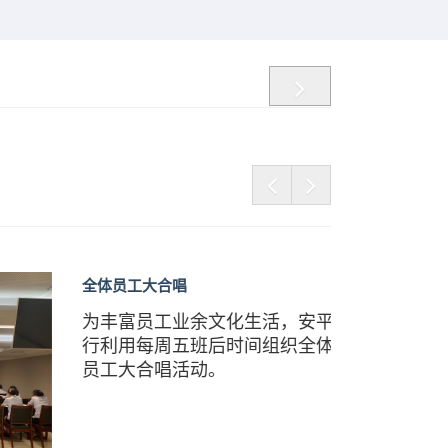
全体员工大合唱
为
丰富员工业
余文化
生活，
安平
行
利用每周五班后时间
组织
全体
员工大
合唱
活动
。